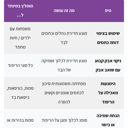
מומלץ במיוחד
טיפ
מה זה עושה
ל...
משפחות עם
שימוש בציפוי
מונע חדירת נוזלים וכתמים
ילדים / חיות
דוחה כתמים
לבד
מחמד
ניקוי אבק קבוע
מונע חדירת לכלוך ושחיקה
כל סוגי הריפוד
עם שואב אבק
של הבד
הימנעות
מפחיתה משמעותית סיכון
ספות, כורסאות,
מאכילה על
לכתמים שומניים וקשים
כיסאות בד
הריפוד
להסרה
הנחת שמיכה
סופג לכלוך ומגן על הריפוד
ספות בהירות או
או כיסוי