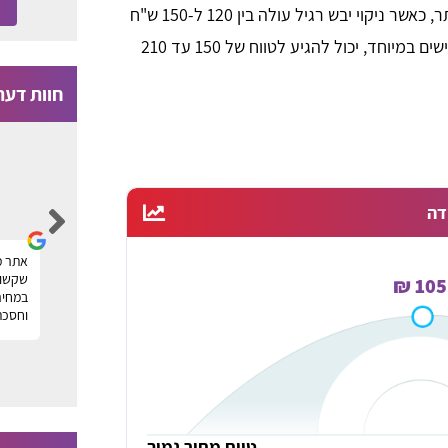
לעומת זאת, שיטות הניקוי היבש יקרות יותר, כאשר ניקוי יבש רגיל עולה בין 120 ל-150 ש"ח
למטר וניקוי יבש עדין, המתאים לבדים רגישים במיוחד, יכול להגיע לטווח של 150 עד 210
חוות דעת
Moti Faragian
דה
הייתי זקוק לניקוי של שטיחים במשרד ומצאתי
אתר מ
ר
חברה מעולה דרך פורטל טופ שטיחים, תודה על
שקשור 
105 ₪
העזרה! מוטי
במחיר
וחסכת
ה
טווח מחיר נמוך