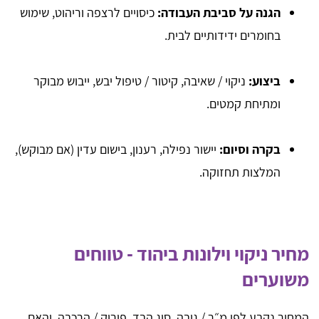
הגנה על סביבת העבודה:
כיסויים לרצפה וריהוט, שימוש
בחומרים ידידותיים לבית.
ביצוע:
ניקוי / שאיבה, קיטור / טיפול יבש, ייבוש מבוקר
ומתיחת קמטים.
בקרה וסיום:
יישור נפילה, רענון, בישום עדין (אם מבוקש),
המלצות תחזוקה.
מחיר ניקוי וילונות ביהוד - טווחים
משוערים
המחיר נקבע לפי מ״ר / גובה, סוג הבד, פירוק / הרכבה, והאם