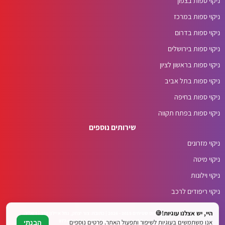
ניקוי ספות בצפון
ניקוי ספות במרכז
ניקוי ספות בדרום
ניקוי ספות בירושלים
ניקוי ספות בראשון לציון
ניקוי ספות בתל אביב
ניקוי ספות בחיפה
ניקוי ספות בפתח תקווה
שירותים נוספים
ניקוי מזרונים
ניקוי מיטה
ניקוי וילונות
ניקוי ריפודים לרכב
היי, יש אצלנו עוגיות!🍪
© כל הזכויות שמורות לטופ שטיחים 2015 - 2026 | כתובת: צור יצחק, נחל איילון 20ב | דוא"ל:
top.carpets.co.il@gmail.com | טלפון: 077-6049644
אנו משתמשים בעוגיות לשיפור ותפעול האתר. פרטים נוספים
הבנתי