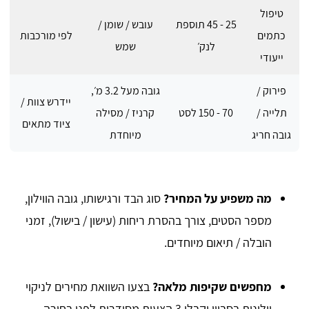
טיפול
25 - 45 תוספת
עובש / שומן /
כתמים
לפי מורכבות
לנק׳
שמש
ייעודי
פירוק /
גובה מעל 3.2 מ׳,
יידרש צוות /
תלייה /
70 - 150 לסט
קרניז / מסילה
ציוד מתאים
גובה חריג
מיוחדת
מה משפיע על המחיר?
סוג הבד ורגישותו, גובה הווילון,
מספר הסטים, צורך בהסרת ריחות (עישון / בישול), זמני
הובלה / תיאום מיוחדים.
מחפשים שקיפות מלאה?
בצעו השוואת מחירים לניקוי
וילונות בסביון וקבלו 3 הצעות מסודרות לפני בחירה.