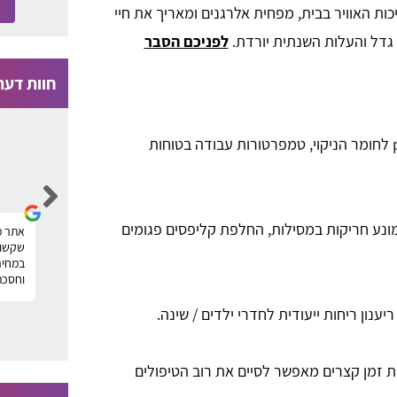
ות האוויר בבית, מפחית אלרגנים ומאריך את חיי
ם גדל והעלות השנתית יורדת.
לפניכם הסבר
חוות דעת
בדיקת pH לחומר הניקוי, טמפרטורות עבודה בטוחות
Moti Faragian
מונע חריקות במסילות, החלפת קליפסים פגומים
הייתי זקוק לניקוי של שטיחים במשרד ומצאתי
אתר מ
ר
חברה מעולה דרך פורטל טופ שטיחים, תודה על
שקשור 
העזרה! מוטי
במחיר
וחסכת
ה
ענון ריחות ייעודית לחדרי ילדים / שינה.
ת זמן קצרים מאפשר לסיים את רוב הטיפולים