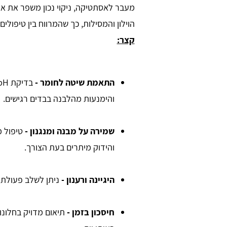
מעבר לאסתטיקה, ניקוי נכון משפר את איכ
הוילון והמסילות, כך שהמרווח בין טיפולי
קצר:
התאמת שיטה לחומר -
כה שני
Elad Ben Moshe
והימנעות מהלבנה בבדים רגישים.
שמירה על מבנה ומנגנון -
טיפול 
משתמש ונותן מידע רב.
השתמשתי בשירות השוואת המחירים של טופ
שטיחים, נדהמתי להבין את כמה זה יעיל. לאח
והידוק מיתרים בעת הצורך.
השארתם הפרטים באתר, קיבלתי 3 מספרי
טלפון של חברות ואנשי מקצוע העוסקים בניקוי
ריפודים (בדיוק כפי שביקשתי). בחרתי במי
שהתאים לי - אני רוצה להודות לכם, תודה רב
היגיינה ורענון -
ניתן לשלב פעולת רי
רבה.
חיסכון בזמן -
תיאום מדויק בחלונו