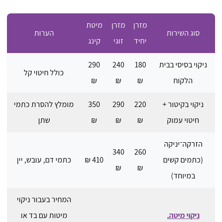
מזרן
מזרן
מיטת
סוג השירות
הערות
יחיד
זוגי
קינג
ניקוי בסיסי בבית
180
240
290
כולל חיטוי קל
הלקוח
₪
₪
₪
ניקוי בקיטור +
220
290
350
מומלץ להסרת כתמי
חיטוי עמוק
₪
₪
₪
שתן
הזרקה־יניקה
340
260
(כתמים קשים
410 ₪
כתמי דם, עובש, יין
₪
₪
במיוחד)
המחיר בעבור ניקוי
ניקוי מיטה
,
מיטות עם בד או