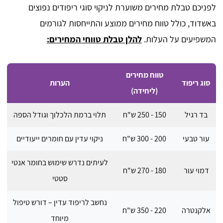
לפניכם טבלת מחירים משוערת לניקוי סוגי ריפודים נפוצים
באשדוד, כולל טווח מחירים ממוצע והתייחסות לגורמים
המשפיעים על העלות.
להלן טבלת טווחי המחירים:
טווח מחירים
סוג ריפוד
הערות
(ליחידה)
בד רגיל
150 - 250 ש"ח
תלוי ברמת הלכלוך וגודל הספה
עור טבעי
200 - 300 ש"ח
ניקוי עדין עם חומרים ייעודיים
לעיתים נדרש שימוש בחומר אנטי
דמוי עור
180 - 270 ש"ח
סטטי
נחשב לריפוד עדין – דורש טיפול
אלקנטרה
220 - 350 ש"ח
מיוחד