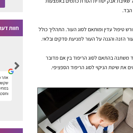
לל שאיבת אבק יסודית הסרת כתמים באמצעות
 הבד.
חוות דעת
רש טיפול עדין ומותאם לסוג העור. התהליך כולל
לעור הזנה והגנה על העור למניעת סדקים ובלאי.
Moti Faragian
וד משתנה בהתאם לסוג הריפוד בין אם מדובר
ם את שיטת הניקוי לסוג הריפוד הספציפי.
הייתי זקוק לניקוי של שטיחים במשרד ומצאתי
אתר מ
ר
חברה מעולה דרך פורטל טופ שטיחים, תודה על
שקשור 
העזרה! מוטי
במחיר
וחסכת
ה