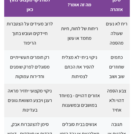
מה זה אומר?
אזהרה
כאן
ריח לא נעים
לרוב מעידים על הצטברות
ריחות של לחות, חיות
שעולה
חיידקים ועובש בתוך
מחמד או עשן
מהספה
הריפוד
כתמים
ניקוי ביתי לא מצליח
רק חומרים תעשייתיים
שחוזרים
להסיר את הכתם
מסוגלים לפרק שומנים
שוב ושוב
לצמיתות
וחדירות עמוקות
צבע הספה
ניקוי מקצועי יחזיר מראה
אזורים דהויים - במיוחד
דהוי ולא
רענן ויבצע השוואת גוונים
במושבים ובמשענות
אחיד
בעדינות
תגובה
אנשים בבית סובלים
סימן להצטברות אבק,
אלרגית או
מאלרגיות או גרד בזמן
קרדית או חיידקים - דורש