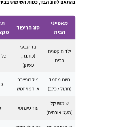
בהתאם לסוג הבד, כמות השימוש בבית ו
מאפייני
תדי
סוג הריפוד
הבית
מקצו
בד טבעי
ילדים קטנים
(כותנה,
כל 5 - 6 חודשים
בבית
פשתן)
חיות מחמד
מיקרופייבר
כל 4 ח
(חתול / כלב)
או דמוי זמש
שימוש קל
עור סינתטי
פ
(מעט אורחים)