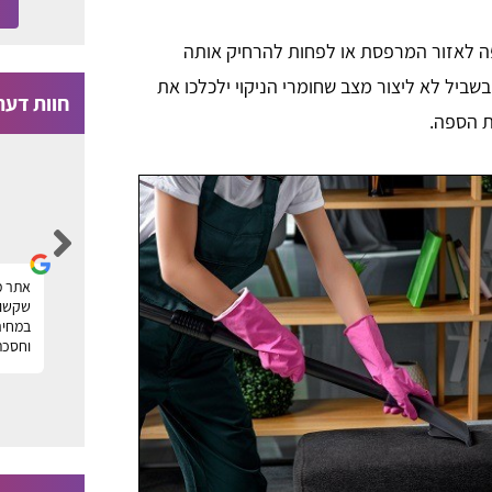
ה לאזור המרפסת או לפחות להרחיק אותה
שביל לא ליצור מצב שחומרי הניקוי ילכלכו את
חוות דעת
ת הספה.
Moti Faragian
הייתי זקוק לניקוי של שטיחים במשרד ומצאתי
אתר מ
ר
חברה מעולה דרך פורטל טופ שטיחים, תודה על
שקשור 
העזרה! מוטי
במחיר
וחסכת
ה