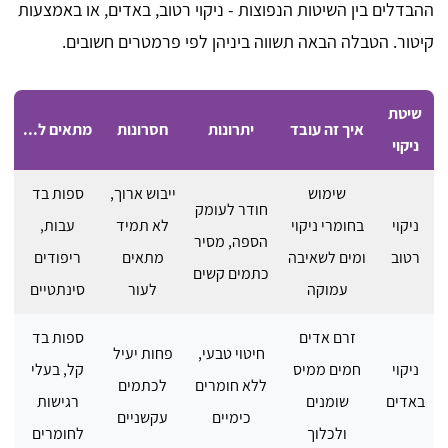
ההבדלים בין השיטות הנפוצות - ניקוי רטוב, באדים, או באמצעות
קיטור. הטבלה הבאה תשווה ביניהן לפי פרמטרים חשובים.
שיטת
איך זה עובד
יתרונות
חסרונות
מתאים ל...
ניקוי
שימוש
ייבוש ארוך,
ספות בד
חודר לעומק
ניקוי
בחומרי ניקוי
לא תמיד
עבות,
הספה, מסיר
רטוב
ומים לשאיבה
מתאים
ריפודים
כתמים קשים
עמוקה
לעור
סינתטיים
זרם אדים
ספות בד
חיטוי טבעי,
פחות יעיל
ניקוי
חמים ממיס
קל, בעלי
ללא חומרים
לכתמים
באדים
שומנים
רגישות
כימיים
עקשניים
ולכלוך
לחומרים