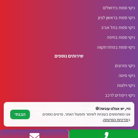
ניקוי ספות בירושלים
ניקוי ספות בראשון לציון
ניקוי ספות בתל אביב
ניקוי ספות בחיפה
ניקוי ספות בפתח תקווה
שירותים נוספים
ניקוי מזרונים
ניקוי מיטה
ניקוי וילונות
ניקוי ריפודים לרכב
היי, יש אצלנו עוגיות!🍪
© כל הזכויות שמורות לטופ שטיחים 2015 - 2026 | כתובת: צור יצחק, נחל איילון 20ב | דוא"ל:
top.carpets.co.il@gmail.com | טלפון: 077-6049644
אנו משתמשים בעוגיות לשיפור ותפעול האתר. פרטים נוספים
הבנתי
ב
מדיניות הפרטיות
.