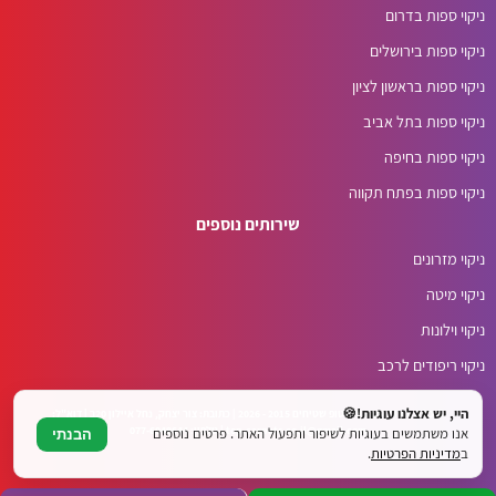
ניקוי ספות בדרום
ניקוי ספות בירושלים
ניקוי ספות בראשון לציון
ניקוי ספות בתל אביב
ניקוי ספות בחיפה
ניקוי ספות בפתח תקווה
שירותים נוספים
ניקוי מזרונים
ניקוי מיטה
ניקוי וילונות
ניקוי ריפודים לרכב
היי, יש אצלנו עוגיות!🍪
© כל הזכויות שמורות לטופ שטיחים 2015 - 2026 | כתובת: צור יצחק, נחל איילון 20ב | דוא"ל:
top.carpets.co.il@gmail.com | טלפון: 077-6049644
אנו משתמשים בעוגיות לשיפור ותפעול האתר. פרטים נוספים
הבנתי
ב
מדיניות הפרטיות
.