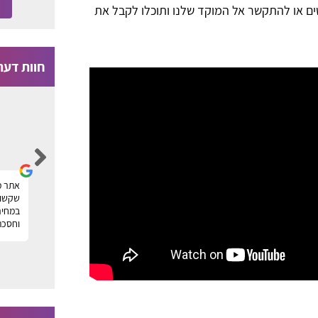
ם או להתקשר אל המוקד שלנו ותוכלו לקבל את
חוות דעת
Moti Faragian
הייתי זקוק לניקוי של שטיחים במשרד ומצאתי
אתר מ
ר
חברה מעולה דרך פורטל טופ שטיחים, תודה על
שקשור 
העזרה! מוטי
במחיר
וחסכת
ה