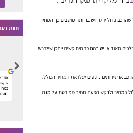
ב
בדרך כלל יקר יותר מניקוי ריפודי בד.
שהרכב גדול יותר ויש בו יותר מושבים כך המחיר
חוות דעת
כים מאוד או יש בהם כתמים קשים ייתכן שיידרש
Moti Faragian
רכב או שירותים נוספים יעלו את המחיר הכולל.
הייתי זקוק לניקוי של שטיחים במשרד ומצאתי
אתר מ
ר
חברה מעולה דרך פורטל טופ שטיחים, תודה על
שקשור 
העזרה! מוטי
במחיר
לול במחיר ולבקש הצעת מחיר מפורטת על מנת
וחסכת
ה