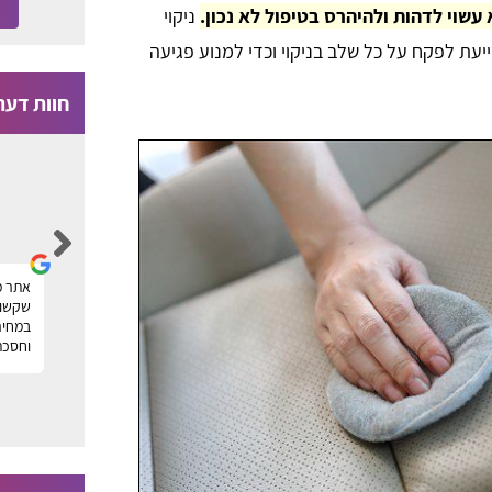
עשוי לדהות ולהיהרס בטיפול לא נכון.
ניקוי
יעת לפקח על כל שלב בניקוי וכדי למנוע פגיעה
חוות דעת
Moti Faragian
הייתי זקוק לניקוי של שטיחים במשרד ומצאתי
אתר מ
ר
חברה מעולה דרך פורטל טופ שטיחים, תודה על
שקשור 
העזרה! מוטי
במחיר
וחסכת
ה