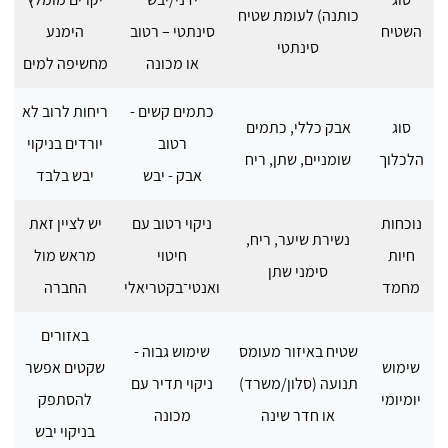
כותנה) לעומת שטיח
השטיח
סינתטי – רטוב
הימנע
סינתטי
או מכונה
מחשיפה למים
כתמים קשים -
ריחות לרוב לא
סוג
אבק כללי, כתמים
רטוב
יורדים בניקוי
הלכלוך
שומניים, שתן, ריח
אבק - יבש
יבש בלבד
נוכחות
ניקוי רטוב עם
יש לציין זאת
נשירת שיער, ריח,
חיות
חיטוי
מראש מול
סימני שתן
מחמד
ואנטי־בקטריאלי
החברה
באזורים
שטיח באיזור מעומס
שימוש גבוה -
שימוש
שקטים אפשר
תנועה (סלון/משרד)
ניקוי תדיר עם
יומיומי
להסתפק
או חדר שינה
מכונה
בניקוי יבש