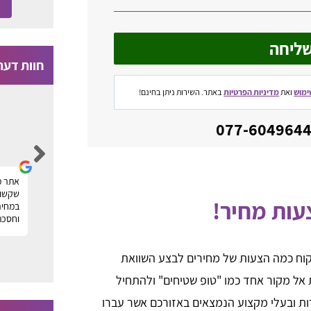
ליחה
חוות דעת
ימוש
ואת
מדיניות הפרטיות
באתר. השירות ניתן בחינם!
Moti Faragian
הייתי זקוק לניקוי של שטיחים במשרד ומצאתי
אתר מ
ר
חברה מעולה דרך פורטל טופ שטיחים, תודה על
שקשור 
עות מחיר!
העזרה! מוטי
במחיר
וחסכת
ה
קוח כמה הצעות של מחירים לבצע השוואת
ת אל מקור אחד כמו "טופ שטיחים" ולהתחיל
רות ובעלי מקצוע הנמצאים באזורכם אשר עברו