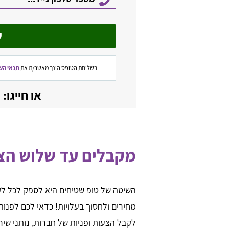
ש
בשליחת הטופס הינך מאשר/ת את
תנאי הש
או חייגו: 077-6049644
כה שני
Elad Ben Moshe
משתמש ונותן מידע רב.
השתמשתי בשירות השוואת המחירים של טופ
שטיחים, נדהמתי להבין את כמה זה יעיל. לאח
מקבלים עד שלוש הצ
השארתם הפרטים באתר, קיבלתי 3 מספרי
טלפון של חברות ואנשי מקצוע העוסקים בניקוי
ריפודים (בדיוק כפי שביקשתי). בחרתי במי
שהתאים לי - אני רוצה להודות לכם, תודה רב
השיטה של טופ שטיחים היא לספק לכל ל
רבה.
מחירים ולחסוך בעלויות! כדאי לכם לפנו
לקבל הצעות ופניות של חברות, נותני שי