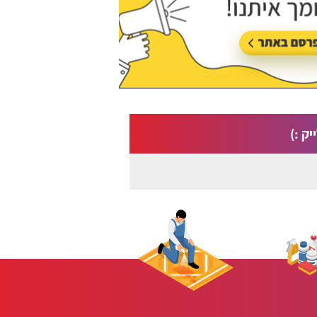
יק :)