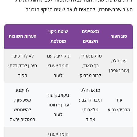
העור שברשותכם, ולהתאים לו את שיטת הניקוי הנכונה.
מאפיינים
שיטת ניקוי
סוג העור
הערות חשובות
חיצוניים
מומלצת
מרקם אחיד,
ניקוי יבש עם
לא להרטיב -
עור חלק
רך מאוד,
חומר ייעודי
סיכון לנזק בלתי
(עור נאפה)
לרוב מבריק
לעור
הפיך
מראה חלק
להימנע
ניקוי בקיטור
עור
ומבריק, צבע
משפשוף,
עדין + חומר
מבריק/צבוע
מלאכותי
להשתמש
לעור
אחיד
במטלית יבשה
חומר ייעודי