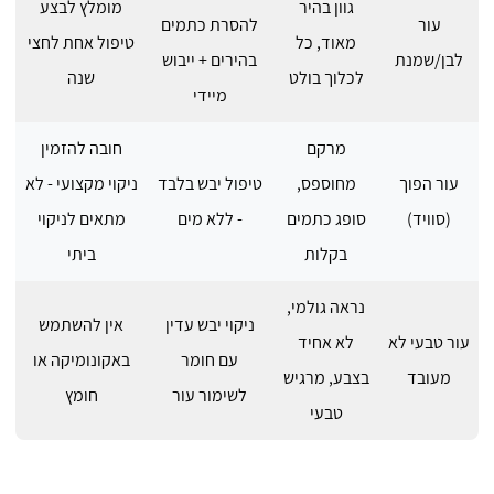
גוון בהיר
מומלץ לבצע
עור
להסרת כתמים
מאוד, כל
טיפול אחת לחצי
לבן/שמנת
בהירים + ייבוש
לכלוך בולט
שנה
מיידי
מרקם
חובה להזמין
עור הפוך
מחוספס,
טיפול יבש בלבד
ניקוי מקצועי - לא
(סוויד)
סופג כתמים
- ללא מים
מתאים לניקוי
בקלות
ביתי
נראה גולמי,
ניקוי יבש עדין
אין להשתמש
עור טבעי לא
לא אחיד
עם חומר
באקונומיקה או
מעובד
בצבע, מרגיש
לשימור עור
חומץ
טבעי