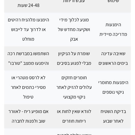
שימוש
עובש וריחות
24-48 שעות
מונע לכלוך מידי
הימנעו מלהניח רהיטים
הימנעות
ושקיעה מחדש של
או לדרוך עד לייבוש
מדריכה מיידית
אבק
מוחלט
שאיבה עדינה
שומרת על הניקיון
השתמשו במברשת רכה
בימים הראשונים
מבלי לפגוע בסיבים
והימנעו ממצב "טורבו"
חומרים חזקים
לא לרסס מטהרי או
הימנעות מחומרי
עלולים להזיק לאחר
מסירי כתמים לאחר
ניקוי נוספים
ניקוי מקצועי
טיפול
בדיקת השטיח
לוודא שאין לחות או
אם מופיע ריח - לאוורר
לאחר שבוע
ריחות חוזרים
שוב ולפנות לחברה